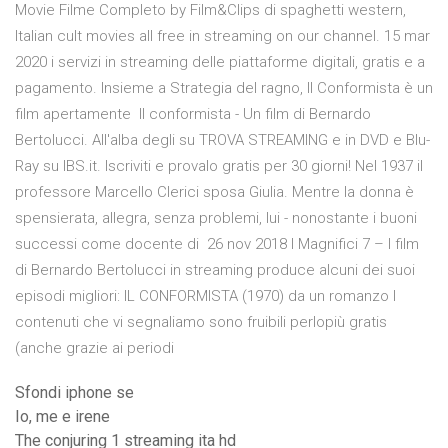
Movie Filme Completo by Film&Clips di spaghetti western,
Italian cult movies all free in streaming on our channel. 15 mar
2020 i servizi in streaming delle piattaforme digitali, gratis e a
pagamento. Insieme a Strategia del ragno, Il Conformista è un
film apertamente Il conformista - Un film di Bernardo
Bertolucci. All'alba degli su TROVA STREAMING e in DVD e Blu-
Ray su IBS.it. Iscriviti e provalo gratis per 30 giorni! Nel 1937 il
professore Marcello Clerici sposa Giulia. Mentre la donna è
spensierata, allegra, senza problemi, lui - nonostante i buoni
successi come docente di 26 nov 2018 I Magnifici 7 – I film
di Bernardo Bertolucci in streaming produce alcuni dei suoi
episodi migliori: IL CONFORMISTA (1970) da un romanzo I
contenuti che vi segnaliamo sono fruibili perlopiù gratis
(anche grazie ai periodi
Sfondi iphone se
Io, me e irene
The conjuring 1 streaming ita hd