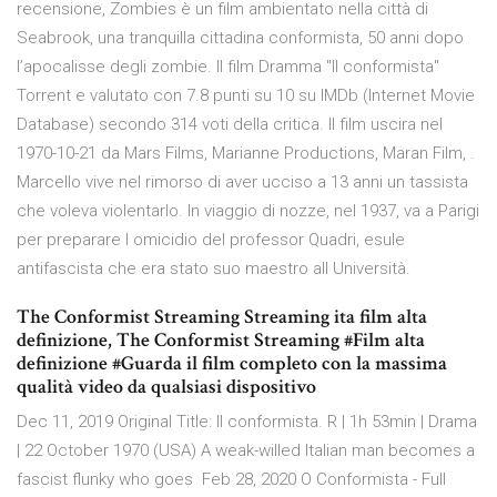
recensione, Zombies è un film ambientato nella città di
Seabrook, una tranquilla cittadina conformista, 50 anni dopo
l’apocalisse degli zombie. Il film Dramma "Il conformista"
Torrent e valutato con 7.8 punti su 10 su IMDb (Internet Movie
Database) secondo 314 voti della critica. Il film uscira nel
1970-10-21 da Mars Films, Marianne Productions, Maran Film, .
Marcello vive nel rimorso di aver ucciso a 13 anni un tassista
che voleva violentarlo. In viaggio di nozze, nel 1937, va a Parigi
per preparare l omicidio del professor Quadri, esule
antifascista che era stato suo maestro all Università.
The Conformist Streaming Streaming ita film alta
definizione, The Conformist Streaming #Film alta
definizione #Guarda il film completo con la massima
qualità video da qualsiasi dispositivo
Dec 11, 2019 Original Title: Il conformista. R | 1h 53min | Drama
| 22 October 1970 (USA) A weak-willed Italian man becomes a
fascist flunky who goes Feb 28, 2020 O Conformista - Full