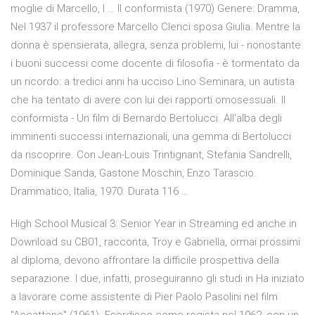
moglie di Marcello, l … Il conformista (1970) Genere: Dramma,
Nel 1937 il professore Marcello Clerici sposa Giulia. Mentre la
donna è spensierata, allegra, senza problemi, lui - nonostante
i buoni successi come docente di filosofia - è tormentato da
un ricordo: a tredici anni ha ucciso Lino Seminara, un autista
che ha tentato di avere con lui dei rapporti omosessuali. Il
conformista - Un film di Bernardo Bertolucci. All'alba degli
imminenti successi internazionali, una gemma di Bertolucci
da riscoprire. Con Jean-Louis Trintignant, Stefania Sandrelli,
Dominique Sanda, Gastone Moschin, Enzo Tarascio.
Drammatico, Italia, 1970. Durata 116 …
High School Musical 3: Senior Year in Streaming ed anche in
Download su CB01, racconta, Troy e Gabriella, ormai prossimi
al diploma, devono affrontare la difficile prospettiva della
separazione. I due, infatti, proseguiranno gli studi in Ha iniziato
a lavorare come assistente di Pier Paolo Pasolini nel film