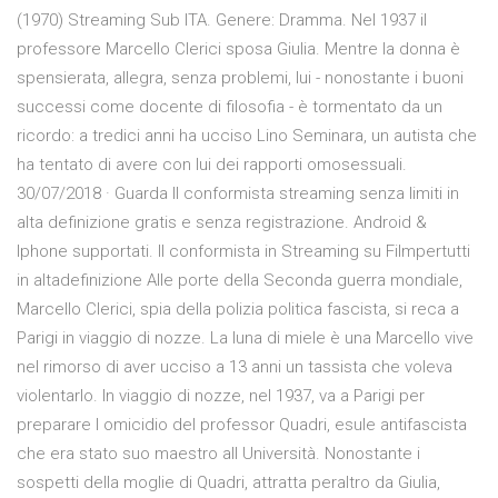
(1970) Streaming Sub ITA. Genere: Dramma. Nel 1937 il
professore Marcello Clerici sposa Giulia. Mentre la donna è
spensierata, allegra, senza problemi, lui - nonostante i buoni
successi come docente di filosofia - è tormentato da un
ricordo: a tredici anni ha ucciso Lino Seminara, un autista che
ha tentato di avere con lui dei rapporti omosessuali.
30/07/2018 · Guarda Il conformista streaming senza limiti in
alta definizione gratis e senza registrazione. Android &
Iphone supportati. Il conformista in Streaming su Filmpertutti
in altadefinizione Alle porte della Seconda guerra mondiale,
Marcello Clerici, spia della polizia politica fascista, si reca a
Parigi in viaggio di nozze. La luna di miele è una Marcello vive
nel rimorso di aver ucciso a 13 anni un tassista che voleva
violentarlo. In viaggio di nozze, nel 1937, va a Parigi per
preparare l omicidio del professor Quadri, esule antifascista
che era stato suo maestro all Università. Nonostante i
sospetti della moglie di Quadri, attratta peraltro da Giulia,