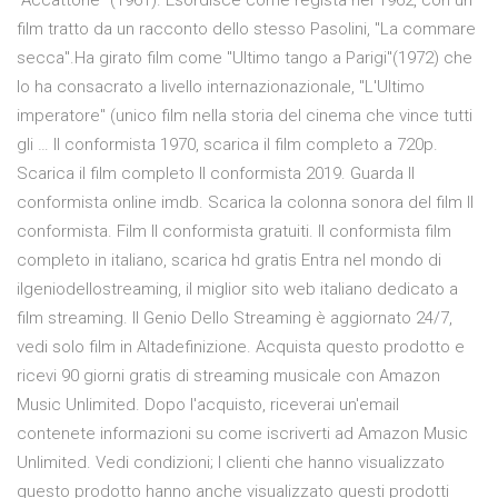
"Accattone" (1961). Esordisce come regista nel 1962, con un
film tratto da un racconto dello stesso Pasolini, "La commare
secca".Ha girato film come "Ultimo tango a Parigi"(1972) che
lo ha consacrato a livello internazionazionale, "L'Ultimo
imperatore" (unico film nella storia del cinema che vince tutti
gli … Il conformista 1970, scarica il film completo a 720p.
Scarica il film completo Il conformista 2019. Guarda Il
conformista online imdb. Scarica la colonna sonora del film Il
conformista. Film Il conformista gratuiti. Il conformista film
completo in italiano, scarica hd gratis Entra nel mondo di
ilgeniodellostreaming, il miglior sito web italiano dedicato a
film streaming. Il Genio Dello Streaming è aggiornato 24/7,
vedi solo film in Altadefinizione. Acquista questo prodotto e
ricevi 90 giorni gratis di streaming musicale con Amazon
Music Unlimited. Dopo l'acquisto, riceverai un'email
contenete informazioni su come iscriverti ad Amazon Music
Unlimited. Vedi condizioni; I clienti che hanno visualizzato
questo prodotto hanno anche visualizzato questi prodotti