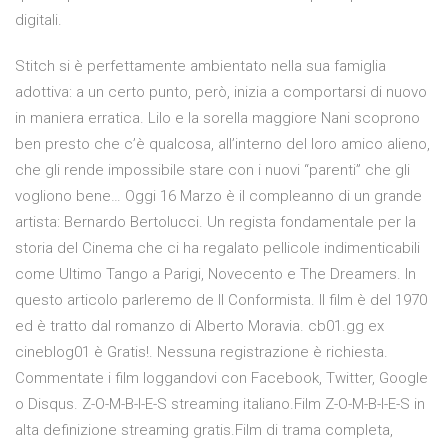
digitali.
Stitch si è perfettamente ambientato nella sua famiglia
adottiva: a un certo punto, però, inizia a comportarsi di nuovo
in maniera erratica. Lilo e la sorella maggiore Nani scoprono
ben presto che c’è qualcosa, all’interno del loro amico alieno,
che gli rende impossibile stare con i nuovi “parenti” che gli
vogliono bene… Oggi 16 Marzo è il compleanno di un grande
artista: Bernardo Bertolucci. Un regista fondamentale per la
storia del Cinema che ci ha regalato pellicole indimenticabili
come Ultimo Tango a Parigi, Novecento e The Dreamers. In
questo articolo parleremo de Il Conformista. Il film è del 1970
ed è tratto dal romanzo di Alberto Moravia. cb01.gg ex
cineblog01 è Gratis!. Nessuna registrazione è richiesta.
Commentate i film loggandovi con Facebook, Twitter, Google
o Disqus. Z-O-M-B-I-E-S streaming italiano.Film Z-O-M-B-I-E-S in
alta definizione streaming gratis.Film di trama completa,