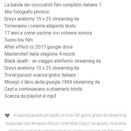
La banda dei coccodrilli film completo italiano 1
Mio fotografo photosi
Greys anatomy 15 x 25 streaming ita
Torneranno i cinema allaperto testo
17 anni e come uscirne vivi colonna sonora
Tuono blu film
After effect cc 2017 google drive
Masterchef italia stagione 4 nicolò
Black death - un viaggio allinferno streaming ita
Greys anatomy 15 x 25 streaming ita
Trivial pursuit scarica gratis italiano
Mowgli il libro della giungla 1994 streaming ita
Cast e continuavano a chiamarlo trinità
Scarica da playlist in mp3
Acquista questo prodotto e ricevi 90 giorni gratis di streaming
musicale con Amazon Music Unlimited. Dopo l'acquisto, riceverai
un'email contenete informazioni su come iscriverti ad Amazon